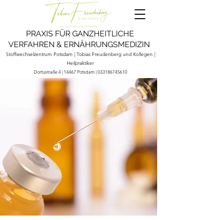
PRAXIS FÜR GANZHEITLICHE
VERFAHREN
& ERNÄHRUNGSMEDIZIN
Stoffwechselzentrum Potsdam | Tobias Freudenberg und Kollegen |
Heilpraktiker
Dortustraße 4 | 14467 Potsdam |
033186745610